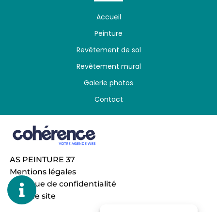
Revêtement de sol fondettes
Revêtement de sol langeais
Revêtement de sol monts
Accueil
Revêtement de sol saint-avertin
Revêtement de sol saint-cyr-sur-loire
Peinture
Revêtement de sol tours
Revêtement de sol
Revêtement mural
Galerie photos
Contact
AS PEINTURE 37
Mentions légales
Politique de confidentialité
Plan de site
Gérer le consentement