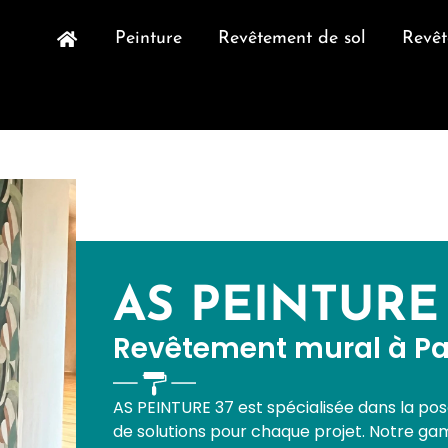
Peinture
Revêtement de sol
Revê
AS PEINTURE 
Revêtement mural à Pan
AS PEINTURE 37 est spécialisée dans la po
de solutions pour chaque projet. Notre 