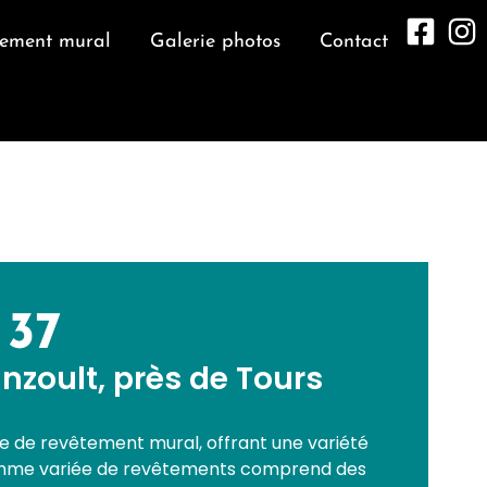
tement mural
Galerie photos
Contact
37
zoult, près de Tours
se de revêtement mural, offrant une variété
gamme variée de revêtements comprend des