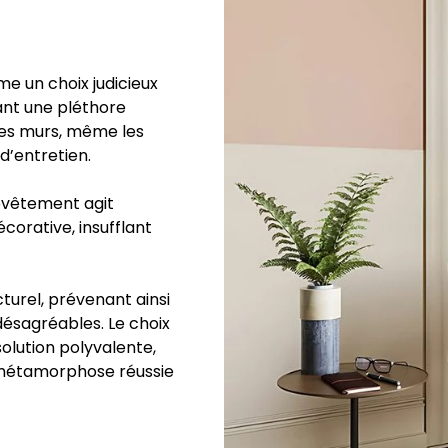
e un choix judicieux
rant une pléthore
les murs, même les
 d’entretien.
evêtement agit
orative, insufflant
ucturel, prévenant ainsi
désagréables. Le choix
olution polyvalente,
e métamorphose réussie